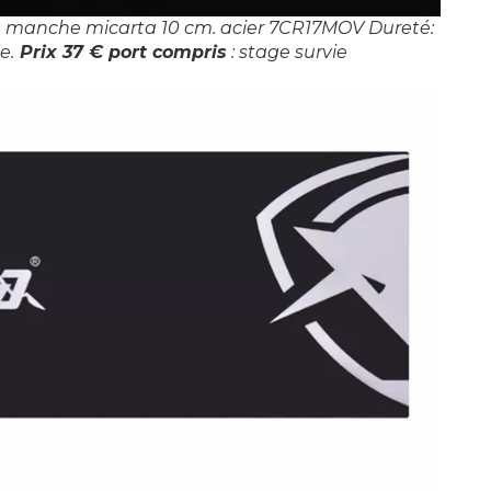
m, manche micarta 10 cm. acier 7CR17MOV Dureté:
e.
Prix 37 € port compris
: stage survie